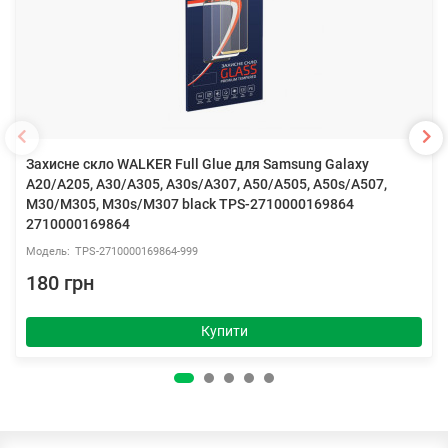
Захисне скло WALKER Full Glue для Samsung Galaxy
A20/A205, A30/A305, A30s/A307, A50/A505, A50s/A507,
M30/M305, M30s/M307 black TPS-2710000169864
2710000169864
TPS-2710000169864-999
180 грн
Купити