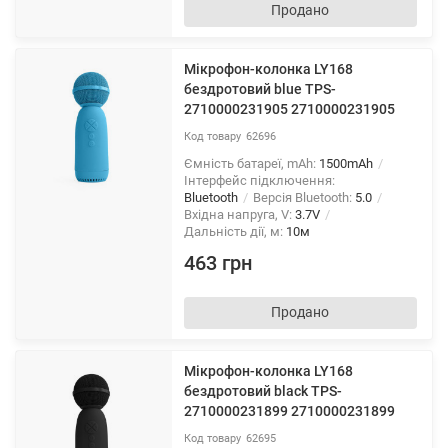
Продано
Мікрофон-колонка LY168
бездротовий blue TPS-
2710000231905 2710000231905
62696
Ємність батареї, mAh:
1500mAh
Інтерфейс підключення:
Bluetooth
Версія Bluetooth:
5.0
Вхідна напруга, V:
3.7V
Дальність дії, м:
10м
463 грн
Продано
Мікрофон-колонка LY168
бездротовий black TPS-
2710000231899 2710000231899
62695