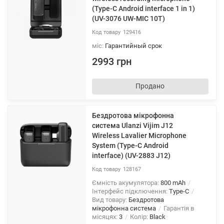
(Type-C Android interface 1 in 1)
(UV-3076 UW-MIC 10T)
129416
міс:
Гарантийный срок
2993 грн
Продано
Бездротова мікрофонна
система Ulanzi Vijim J12
Wireless Lavalier Microphone
System (Type-C Android
interface) (UV-2883 J12)
128167
Ємність акумулятора:
800 mAh
Інтерфейс підключення:
Type-C
Вид товару:
Бездротова
мікрофонна система
Гарантія в
місяцях:
3
Колір:
Black