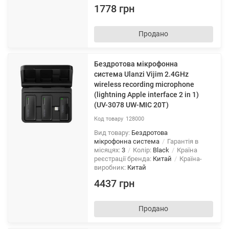
1778 грн
Продано
Бездротова мікрофонна
система Ulanzi Vijim 2.4GHz
wireless recording microphone
(lightning Apple interface 2 in 1)
(UV-3078 UW-MIC 20T)
128000
Вид товару:
Бездротова
мікрофонна система
Гарантія в
місяцях:
3
Колір:
Black
Країна
реєстрації бренда:
Китай
Країна-
виробник:
Китай
4437 грн
Продано