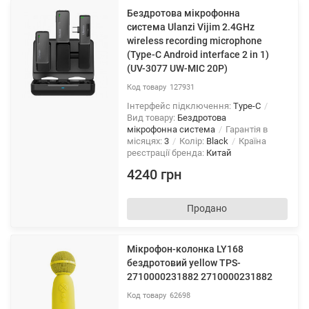
Бездротова мікрофонна
система Ulanzi Vijim 2.4GHz
wireless recording microphone
(Type-C Android interface 2 in 1)
(UV-3077 UW-MIC 20P)
127931
Інтерфейс підключення:
Type-C
Вид товару:
Бездротова
мікрофонна система
Гарантія в
місяцях:
3
Колір:
Black
Країна
реєстрації бренда:
Китай
4240 грн
Продано
Мікрофон-колонка LY168
бездротовий yellow TPS-
2710000231882 2710000231882
62698