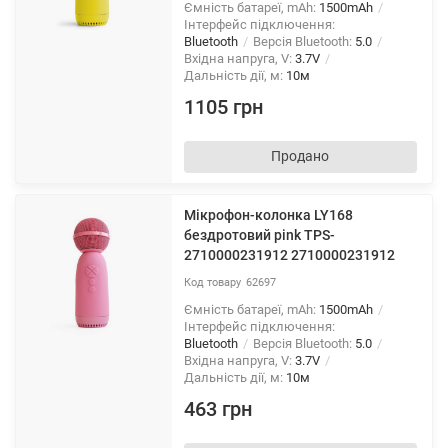
Ємність батареї, mAh:
1500mAh
Інтерфейс підключення:
Bluetooth
Версія Bluetooth:
5.0
Вхідна напруга, V:
3.7V
Дальність дії, м:
10м
1105 грн
Продано
Мікрофон-колонка LY168
бездротовий pink TPS-
2710000231912 2710000231912
62697
Ємність батареї, mAh:
1500mAh
Інтерфейс підключення:
Bluetooth
Версія Bluetooth:
5.0
Вхідна напруга, V:
3.7V
Дальність дії, м:
10м
463 грн