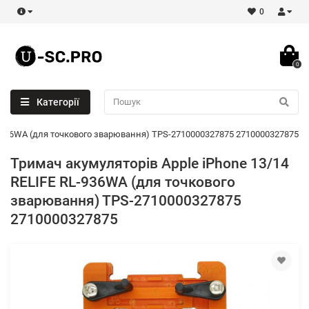
0
0
Категорії
L-936WA (для точкового зварювання) TPS-2710000327875 2710000327875
Тримач акумуляторів Apple iPhone 13/14
RELIFE RL-936WA (для точкового
зварювання) TPS-2710000327875
2710000327875