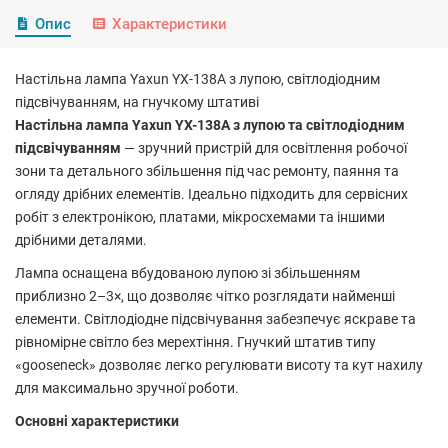
Опис
Характеристики
Настільна лампа Yaxun YX-138A з лупою, світлодіодним
підсвічуванням, на гнучкому штативі
Настільна лампа Yaxun YX-138A з лупою та світлодіодним
підсвічуванням
— зручний пристрій для освітлення робочої
зони та детального збільшення під час ремонту, паяння та
огляду дрібних елементів. Ідеально підходить для сервісних
робіт з електронікою, платами, мікросхемами та іншими
дрібними деталями.
Лампа оснащена вбудованою лупою зі збільшенням
приблизно 2–3×, що дозволяє чітко розглядати найменші
елементи. Світлодіодне підсвічування забезпечує яскраве та
рівномірне світло без мерехтіння. Гнучкий штатив типу
«gooseneck» дозволяє легко регулювати висоту та кут нахилу
для максимально зручної роботи.
Основні характеристики