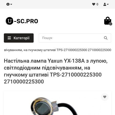
0
0
Категорії
ідсвічуванням, на гнучкому штативі TPS-2710000225300 2710000225300
Настільна лампа Yaxun YX-138A з лупою,
світлодіодним підсвічуванням, на
гнучкому штативі TPS-2710000225300
2710000225300