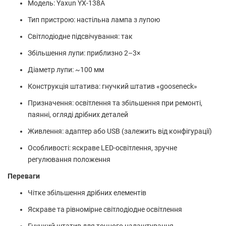
Модель: Yaxun YX-138A
Тип пристрою: настільна лампа з лупою
Світлодіодне підсвічування: так
Збільшення лупи: приблизно 2–3×
Діаметр лупи: ~100 мм
Конструкція штатива: гнучкий штатив «gooseneck»
Призначення: освітлення та збільшення при ремонті,
паянні, огляді дрібних деталей
Живлення: адаптер або USB (залежить від конфігурації)
Особливості: яскраве LED-освітлення, зручне
регулювання положення
Переваги
Чітке збільшення дрібних елементів
Яскраве та рівномірне світлодіодне освітлення
Гнучкий штатив для точного налаштування