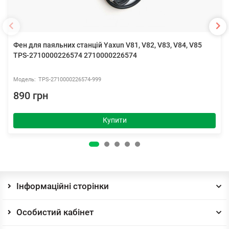
Фен для паяльних станцій Yaxun V81, V82, V83, V84, V85
TPS-2710000226574 2710000226574
TPS-2710000226574-999
890 грн
Купити
Інформаційні сторінки
Особистий кабінет