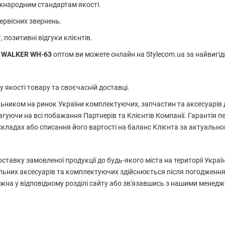
міжнародним стандартам якості.
сервісних звернень.
 позитивні відгуки клієнтів.
) WALKER WH-63
оптом ви можете онлайн на Stylecom.ua за найвигід
 у якості товару та своєчасній доставці.
ником на ринок України комплектуючих, запчастин та аксесуарів 
агуючи на всі побажання Партнерів та Клієнтів Компанії. Гарантія
складах або списання його вартості на баланс Клієнта за актуально
тавку замовленої продукції до будь-якого міста на території Укр
ьних аксесуарів та комплектуючих здійснюється після погодження
жна у відповідному розділі сайту або зв'язавшись з нашими менед