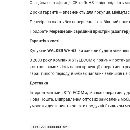
Офіційна сертифікація CE та RoHS — відповідність 
2 роки гарантії — впевненість для покупця, мінімум 
Перевірена якість без повернень — стабільний попит,
Придбати
Мережевий зарядний пристрій (адаптер
Гарантія якості
Купуючи
WALKER WH-63
, ви завжди будете впевнені
З 2003 року Компанія STYLECOM є прямим постачаль
контролюємо якість нашої продукції, оперативно ре
гарантійного періоду, в межах наявних залишків на 
Доставка
Інтернет-магазин STYLECOM здійснює оперативну дос
Нова Пошта. Відправлення оптових замовлень мобіл
умовами доставки та оплати продукції Стильком мо
TPS-2710000303152