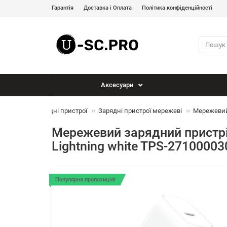
Гарантія
Доставка і Оплата
Політика конфіденційності
Аксесуари
сесуари
Зарядні пристрої
Зарядні пристрої мережеві
Мережевий 
Мережевий зарядний пристрій
Lightning white TPS-2710000
Популярна пропозиція!