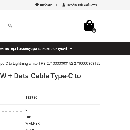
Вибране:
0
Особистий кабінет
0
мп'ютерні аксесуари та комплектуючі
e-C to Lightning white TPS-2710000303152 2710000303152
+ Data Cable Type-C to
182980
ні
так
WALKER