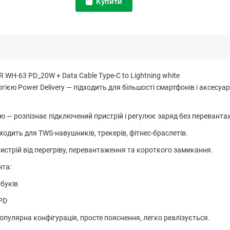
Купити
WH-63 PD_20W + Data Cable Type-C to Lightning white
ією Power Delivery — підходить для більшості смартфонів і аксесуар
ю — розпізнає підключений пристрій і регулює заряд без переванта
дить для TWS-навушників, трекерів, фітнес-браслетів.
истрій від перегріву, перевантаження та короткого замикання.
нта:
тбуків
 PD
опулярна конфігурація, просте пояснення, легко реалізується.