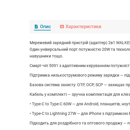
Опис
Характеристики
Мережевий зарядний пристрій (адаптер) 2в1 WALKER 
Один універсальний порт потужністю 20W та технолог
навушники тощо.
Смарт-чіп 5091 з адаптивним керуванням потужніст
Підтримка низькострумового режиму зарядки — підхо
Базова система захисту: OTP, OCP, SCP — захищає пр
Кабель у комплекті — зручна комплектація для кліє
• Type-C to Type-C 60W — для Android, планшетів, ноу
• Type-C to Lightning 27W — для iPhone з підтримкою
Підходить для роздрібного та оптового продажу — п