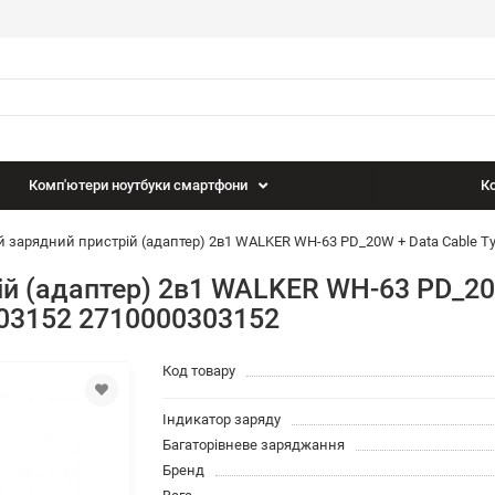
Комп'ютери ноутбуки смартфони
Ко
зарядний пристрій (адаптер) 2в1 WALKER WH-63 PD_20W + Data Cable Typ
 (адаптер) 2в1 WALKER WH-63 PD_20W 
303152 2710000303152
Код товару
Індикатор заряду
Багаторівневе заряджання
Бренд