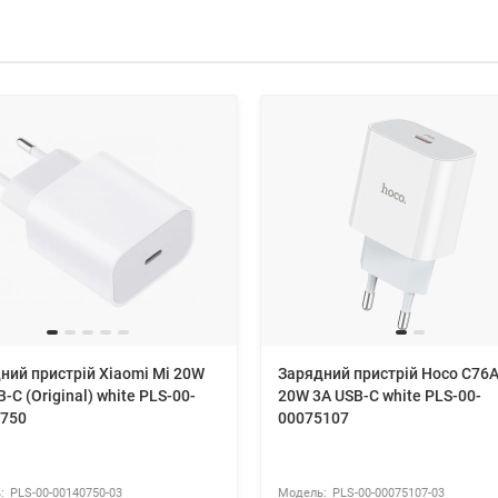
ний пристрій Xiaomi Mi 20W
Зарядний пристрій Hoco C76A
-C (Original) white PLS-00-
20W 3A USB-C white PLS-00-
750
00075107
PLS-00-00140750-03
PLS-00-00075107-03