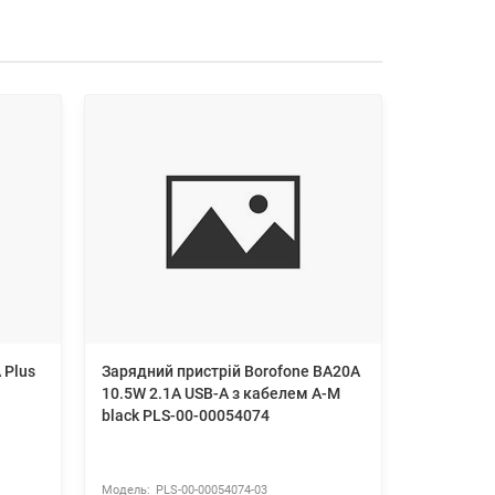
 Plus
Зарядний пристрій Borofone BA20A
Мережеви
10.5W 2.1A USB-A з кабелем A-M
(адаптер
black PLS-00-00054074
30W + Dat
black TP
27100003
PLS-00-00054074-03
TP