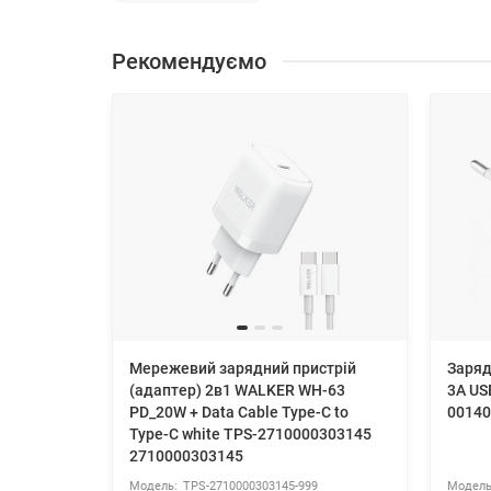
Рекомендуємо
Мережевий зарядний пристрій
Заряд
(адаптер) 2в1 WALKER WH-63
3A USB
PD_20W + Data Cable Type-C to
00140
Type-C white TPS-2710000303145
2710000303145
TPS-2710000303145-999