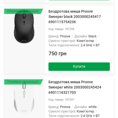
Бездротова миша Proove
Популярна пропозиція!
Sweeper black 2003000245417
6901115754236
187298
Бренд:
Proove
Дизайн:
black
Сумісні пристрої:
Комп'ютер
Типи підключення:
2.4 GHz + BT
750 грн
Купити
Бездротова миша Proove
Популярна пропозиція!
Sweeper white 2003000245424
6901116321703
187297
Бренд:
Proove
Дизайн:
white
Сумісні пристрої:
Комп'ютер
Типи підключення:
2.4 GHz + BT