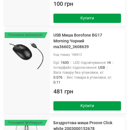
100 грн
Купити
USB Миша Borofone BG17
Популярна пропозиція!
Morning Чорний
ma36602_3608639
188413
Dpi:
1600
LED підсвічування:
Ні
Інтерфейс підключення:
USB
Вага товару без упаковки, кг:
0.076
Вес товара в упаковке, кг:
0.11
481 грн
Купити
Бездротова миша Proove Click
Популярна пропозиція!
white 2003000152678