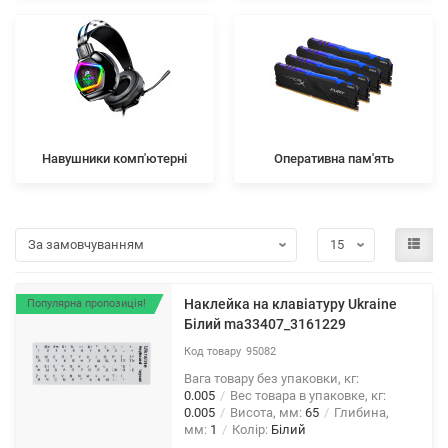
Навушники комп'ютерні
Оперативна пам'ять
Наклейка на клавіатуру Ukraine
Популярна пропозиція!
Бiлий ma33407_3161229
95082
Вага товару без упаковки, кг:
0.005
Вес товара в упаковке, кг:
0.005
Висота, мм:
65
Глибина,
мм:
1
Колір:
Бiлий