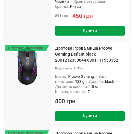
Чорний
Країна реєстрації
бренда:
Китай
450 грн
891 грн
Купити
Дротова ігрова миша Proove
Популярна пропозиція!
Gaming Defiant black
2001212330044 6901111553352
163555
Бренд:
Proove Gaming
Вага
пристрою:
133 g
Дизайн:
black
Довжина кабелю:
1.5 м
Кількість кнопок:
7
800 грн
Купити
Дротова ігрова миша Proove
Популярна пропозиція!