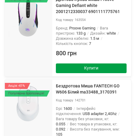
Gaming Defiant white
2001212330037 6901111775761
163554
Бренд:
Proove Gaming
Вага
пристрою:
133 g
Дизайн:
white
Довжина кабелю:
1.5 м
Кількість кнопок:
7
800 грн
Купити
Бездротова Миша FANTECH GO
Акція -41%
W606 Білий ma33488_3170391
Популярна пропозиція!
142701
Dpi:
1600
Інтерфейс
підключення:
USB adapter 2,4Ghz
Вага товару без упаковки, кг:
0.055
Вес товара в упаковке, кг:
0.092
Висота без пакування, мм:
105