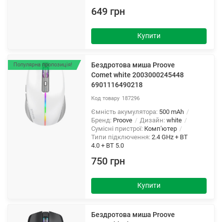
649 грн
Купити
Бездротова миша Proove
Популярна пропозиція!
Comet white 2003000245448
6901116490218
187296
Ємність акумулятора:
500 mAh
Бренд:
Proove
Дизайн:
white
Сумісні пристрої:
Комп'ютер
Типи підключення:
2.4 GHz + BT
4.0 + BT 5.0
750 грн
Купити
Бездротова миша Proove