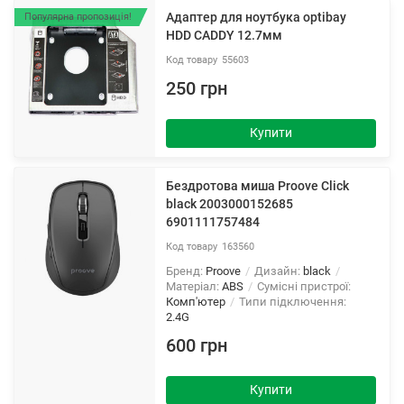
Адаптер для ноутбука optibay
Популярна пропозиція!
HDD CADDY 12.7мм
55603
250 грн
Купити
Бездротова миша Proove Click
black 2003000152685
6901111757484
163560
Бренд:
Proove
Дизайн:
black
Матеріал:
ABS
Сумісні пристрої:
Комп'ютер
Типи підключення:
2.4G
600 грн
Купити