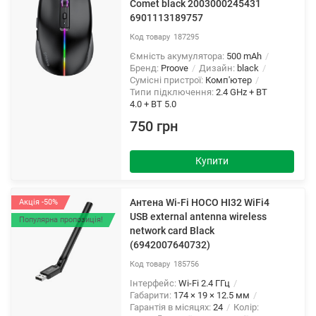
Comet black 2003000245431
6901113189757
187295
Ємність акумулятора:
500 mAh
Бренд:
Proove
Дизайн:
black
Сумісні пристрої:
Комп'ютер
Типи підключення:
2.4 GHz + BT
4.0 + BT 5.0
750 грн
Купити
Антена Wi-Fi HOCO HI32 WiFi4
Акція -50%
USB external antenna wireless
Популярна пропозиція!
network card Black
(6942007640732)
185756
Інтерфейс:
Wi-Fi 2.4 ГГц
Габарити:
174 × 19 × 12.5 мм
Гарантія в місяцях:
24
Колір: