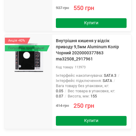
550 грн
937 грн
Купити
Внутрішня кишеня у відсік
Акція -40%
приводу 9,5мм Aluminum Колір
Популярна пропозиція!
Чорний 2020000377863
ma32508_2917961
113973
Інтерфейс накопичувача:
SATA 3
Інтерфейс підключення:
SATA
Вага товару без упаковки, кг:
0.05
Вес товара в упаковке, кг:
0.07
Висота, мм:
155
250 грн
414 грн
Купити