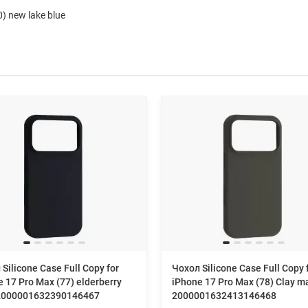
0) new lake blue
Silicone Case Full Copy for
Чохол Silicone Case Full Copy 
 17 Pro Max (77) elderberry
iPhone 17 Pro Max (78) Clay m
2000001632390146467
2000001632413146468