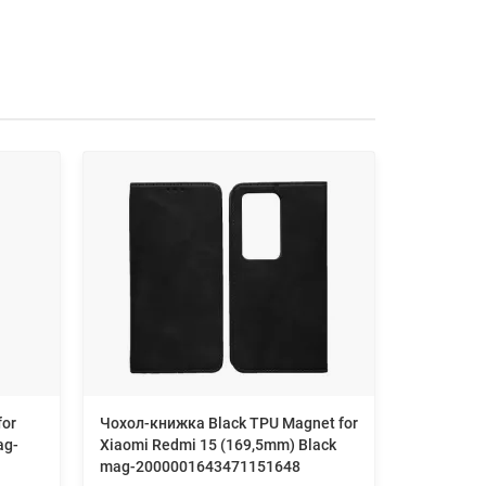
for
Чохол-книжка Black TPU Magnet for
Чохол-кни
ag-
Xiaomi Redmi 15 (169,5mm) Black
Xiaomi Re
mag-2000001643471151648
mag-2000