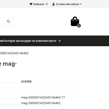
Вибране:
0
Особистий кабінет
0
мп'ютерні аксесуари та комплектуючі
-2000001632345146462
e mag-
219759
mag-2000001632345146462-77
mag-2000001632345146462