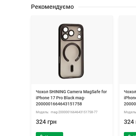
Рекомендуємо
Чохол SHINING Camera MagSafe for
Чохол
iPhone 17 Pro Black mag-
iPhone
2000001664643151758
20000
mag-2000001664643151758-77
324 грн
324 