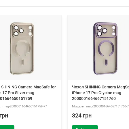
 SHINING Camera MagSafe for
Чохол SHINING Camera MagSaf
 17 Pro Silver mag-
iPhone 17 Pro Glycine mag-
01664650151759
2000001664667151760
mag-2000001664650151759-77
mag-2000001664667151760-7
грн
324 грн