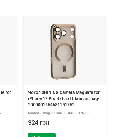
e for
Чохол SHINING Camera MagSafe for
Чохол SHI
iPhone 17 Pro Natural titanium mag-
iPhone 17
2000001664681151762
20000016
7
mag-2000001664681151762-77
ma
324 грн
324 гр