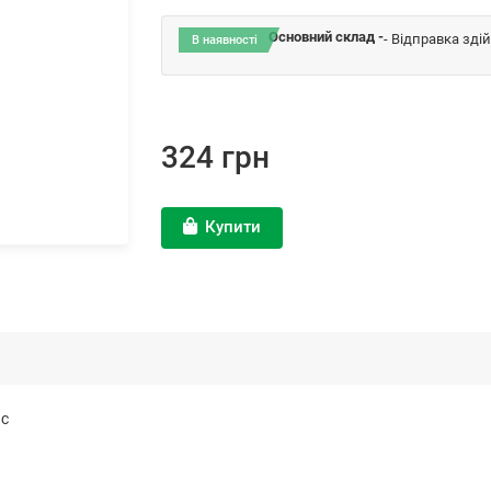
Основний склад -
- Відправка зді
В наявності
324 грн
Купити
ac