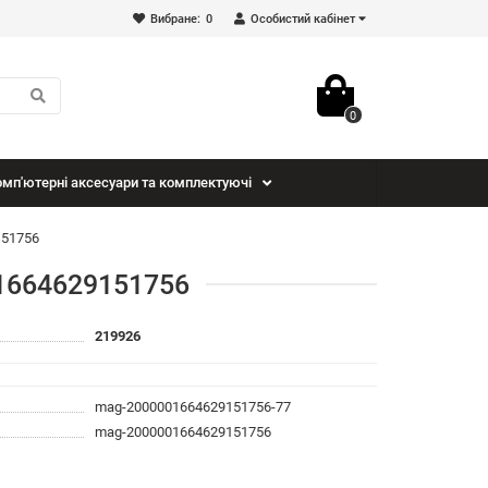
Вибране:
0
Особистий кабінет
0
мп'ютерні аксесуари та комплектуючі
151756
01664629151756
219926
mag-2000001664629151756-77
mag-2000001664629151756