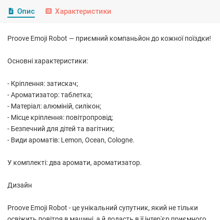
Опис
Характеристики
Proove Emoji Robot — приємний компаньйон до кожної поїздки!
Основні характеристики:
- Кріплення: затискач;
- Ароматизатор: таблетка;
- Матеріал: алюміній, силікон;
- Місце кріплення: повітропровід;
- Безпечний для дітей та вагітних;
- Види ароматів: Lemon, Ocean, Cologne.
У комплекті: два аромати, ароматизатор.
Дизайн
Proove Emoji Robot - це унікальний супутник, який не тільки
освіжить повітря в машині, а й додасть в її інтер'єр приємного