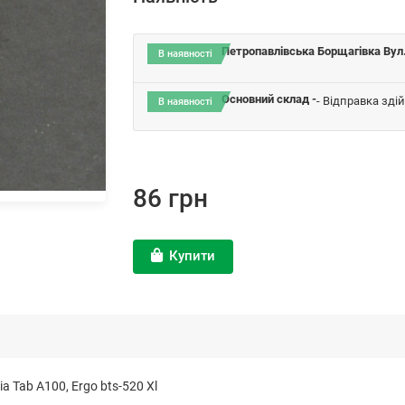
Петропавлівська Борщагівка Вул.
В наявності
Основний склад -
- Відправка зді
В наявності
86 грн
Купити
ia Tab A100, Ergo bts-520 Xl