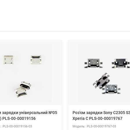
м зарядки універсальний №05
Роз'єм зарядки Sony C2305 S
 D) PLS-00-00019156
Xperia C PLS-00-00019767
PLS-00-00019156-03
PLS-00-00019767-03