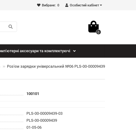
Вибране:
0
Особистий кабінет
0
мп'ютерні аксесуари та комплектуючі
B
Роз'єм зарядки універсальний №06 PLS-00-00009439
100101
PLS-00-00009439-03
PLS-00-00009439
01-05-06