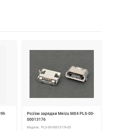
39h
Роз'єм зарядки Meizu MX4 PLS-00-
Роз'єм за
00013176
PLS-00-0
PLS-00-00013176-03
PLS