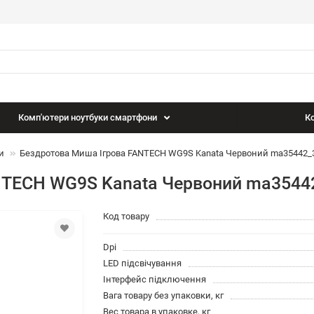
Комп'ютери ноутбуки смартфони
Ко
и
Бездротова Миша Ігрова FANTECH WG9S Kanata Червоний ma35442_
NTECH WG9S Kanata Червоний ma3544
Код товару
Dpi
LED підсвічування
Інтерфейс підключення
Вага товару без упаковки, кг
Вес товара в упаковке, кг