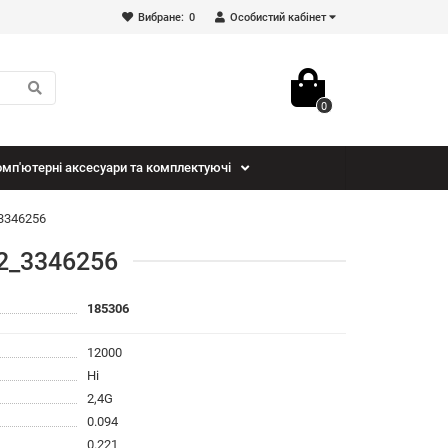
Вибране:
0
Особистий кабінет
0
мп'ютерні аксесуари та комплектуючі
3346256
2_3346256
185306
12000
Ні
2,4G
0.094
0.221