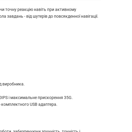
ючи точну реакцію навіть при активному
 завдань - від шутерів до повсякденної навігації.
ід виробника.
0IPS і максимальне прискорення 35G.
ою комплектного USB адаптера.
боти, забезпечуючи зручність, точність і