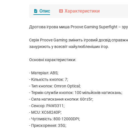
Опис
Характеристики
Дротова ігрова миша Proove Gaming Superfight – зр
Серія Proove Gaming змінить ігровий досвід справжн
занурюють у всесвіт найулюбленіших ігор.
Основні характеристики:
- Матеріал: ABS;
- Кількість кнопок: 7;
- Тип кнопок: Omron Optical;
- Термін служби кнопок: 100 мільйонів натискань;
- Сила натискання кнопки: 60г±5г;
- Сенсор: PAW3311;
- MCU: XC68240P;
- Чутливість: 800-12000DPI;
- Прискорення: 35G;