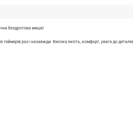
учна бездротова миша!
іх геймерів раз і назавжди. Висока якість, комфорт, увага до дета