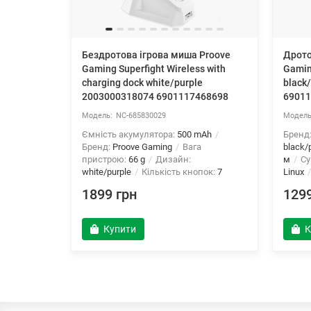
Бездротова ігрова миша Proove
Дрото
Gaming Superfight Wireless with
Gamin
charging dock white/purple
black
2003000318074 6901117468698
69011
NC-685830029
Ємність акумулятора:
500 mAh
Бренд
Бренд:
Proove Gaming
Вага
black/
пристрою:
66 g
Дизайн:
м
Су
white/purple
Кількість кнопок:
7
Linux
1899 грн
1299
Купити
К