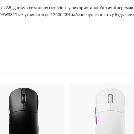
th, USB, дає максимальну гнучкість у використанні. Оптичні переми
 PAW3311 із чутливістю до 12000 DPI забезпечує точність у будь-як