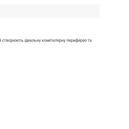
лей створюють ідеальну комп'ютерну периферію та