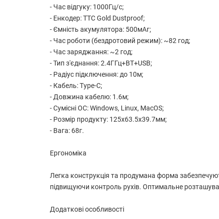
- Час відгуку: 1000Гц/с;
- Енкодер: TTC Gold Dustproof;
- Ємність акумулятора: 500мАг;
- Час роботи (бездротовий режим): ~82 год;
- Час заряджання: ~2 год;
- Тип з'єднання: 2.4ГГц+ВT+USB;
- Радіус підключення: до 10м;
- Кабель: Type-C;
- Довжина кабелю: 1.6м;
- Сумісні ОС: Windows, Linux, MacOS;
- Розмір продукту: 125x63.5x39.7мм;
- Вага: 68г.
Ергономіка
Легка конструкція та продумана форма забезпечують
підвищуючи контроль рухів. Оптимальне розташуванн
Додаткові особливості