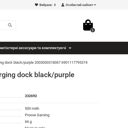
Вибране:
0
Особистий кабінет
0
мп'ютерні аксесуари та комплектуючі
ging dock black/purple 2003000318067 6901117795374
ging dock black/purple
232692
500 mAh
Proove Gaming
66 g