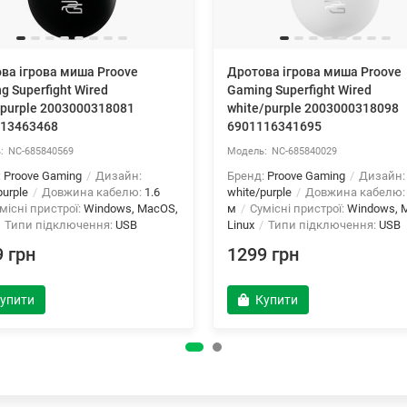
ва ігрова миша Proove
Дротова ігрова миша Proove
g Superfight Wired
Gaming Superfight Wired
/purple 2003000318081
white/purple 2003000318098
13463468
6901116341695
NC-685840569
NC-685840029
:
Proove Gaming
Дизайн:
Бренд:
Proove Gaming
Дизайн:
purple
Довжина кабелю:
1.6
white/purple
Довжина кабелю
місні пристрої:
Windows, MacOS,
м
Сумісні пристрої:
Windows, 
Типи підключення:
USB
Linux
Типи підключення:
USB
 грн
1299 грн
упити
Купити