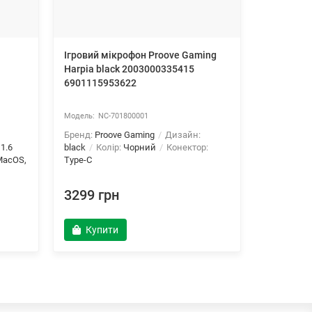
Ігровий мікрофон Proove Gaming
Ергономіч
Harpia black 2003000335415
gray 200
6901115953622
69011196
NC-701800001
NC
Бренд:
Proove Gaming
Дизайн:
База:
Мет
:
1.6
black
Колір:
Чорний
Конектор:
Відхиленн
MacOS,
Type-C
клас 4
Ді
3299 грн
18499 
Купити
Купи