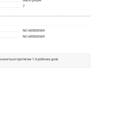
black/purple
7
NC-685830569
NC-685830569
йснюється протягом 1-3 робочих днів