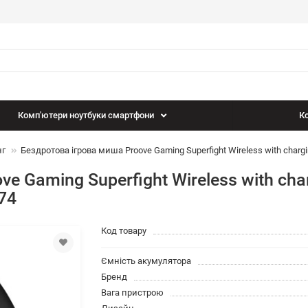
Комп'ютери ноутбуки смартфони
Ко
нг
Бездротова ігрова миша Proove Gaming Superfight Wireless with char
e Gaming Superfight Wireless with char
74
Код товару
Ємність акумулятора
Бренд
Вага пристрою