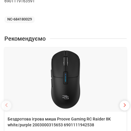
6901119163591
NC-684180029
Рекомендуємо
Бездротова ігрова миша Proove Gaming RC Raider 8K
white/purple 2003000315653 6901111942538