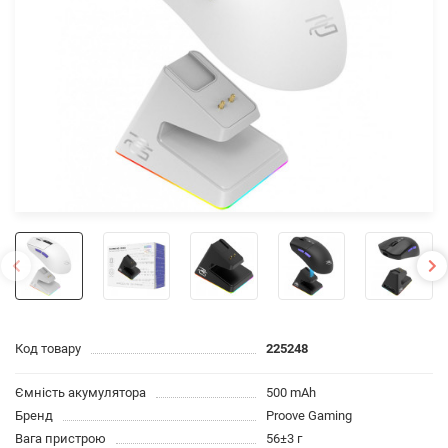
Код товару
225248
Ємність акумулятора
500 mAh
Бренд
Proove Gaming
Вага пристрою
56±3 г