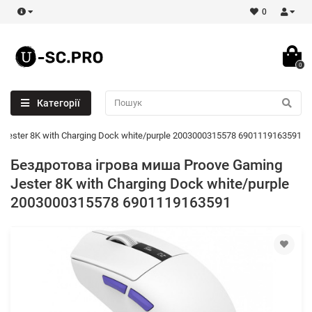
0
0
Категорії
Jester 8K with Charging Dock white/purple 2003000315578 6901119163591
Бездротова ігрова миша Proove Gaming
Jester 8K with Charging Dock white/purple
2003000315578 6901119163591