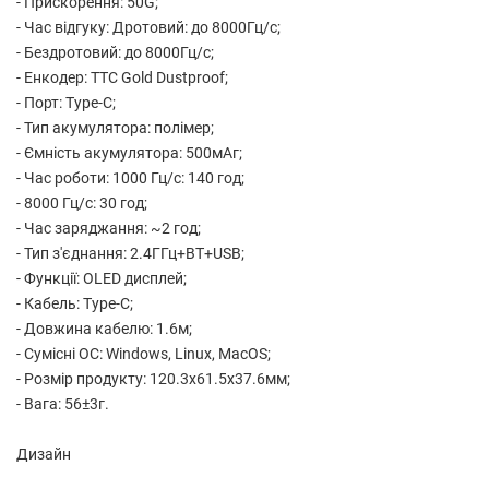
- Прискорення: 50G;
- Час відгуку: Дротовий: до 8000Гц/с;
- Бездротовий: до 8000Гц/с;
- Енкодер: TTC Gold Dustproof;
- Порт: Type-C;
- Тип акумулятора: полімер;
- Ємність акумулятора: 500мАг;
- Час роботи: 1000 Гц/с: 140 год;
- 8000 Гц/с: 30 год;
- Час заряджання: ~2 год;
- Тип з'єднання: 2.4ГГц+BT+USB;
- Функції: OLED дисплей;
- Кабель: Type-C;
- Довжина кабелю: 1.6м;
- Сумісні ОС: Windows, Linux, MacOS;
- Розмір продукту: 120.3x61.5x37.6мм;
- Вага: 56±3г.
Дизайн