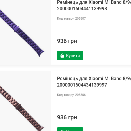
Ремінець для Xiaomi Mi Band 8/
2000001604441139998
205807
936 грн
Купити
Ремінець для Xiaomi Mi Band 8/
2000001604434139997
205806
936 грн