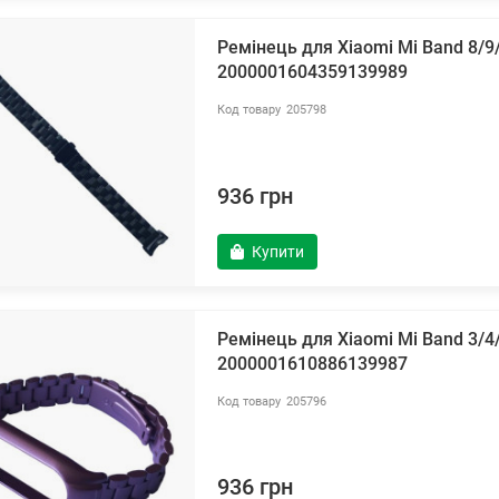
Ремінець для Xiaomi Mi Band 8/
2000001604359139989
205798
936 грн
Купити
Ремінець для Xiaomi Mi Band 3/4
2000001610886139987
205796
936 грн