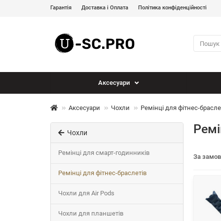
Гарантія
Доставка і Оплата
Політика конфіденційності
Аксесуари
Аксесуари
Чохли
Ремінці для фітнес-брасле
Ремі
Чохли
Ремінці для смарт-годинників
За замо
Ремінці для фітнес-браслетів
Чохли для Air Pods
Чохли для планшетів