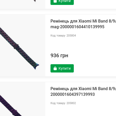
Купити
Ремінець для Xiaomi Mi Band 8/9
mag-2000001604410139995
205804
936 грн
Купити
Ремінець для Xiaomi Mi Band 8/
2000001604397139993
205802