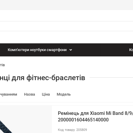
Комп'ютери ноутбуки смартфони
Ко
тів
нці для фітнес-браслетів
вчуванням
Назва
Ціна
Модель
Ремінець для Xiaomi Mi Band 8/
2000001604465140000
205809