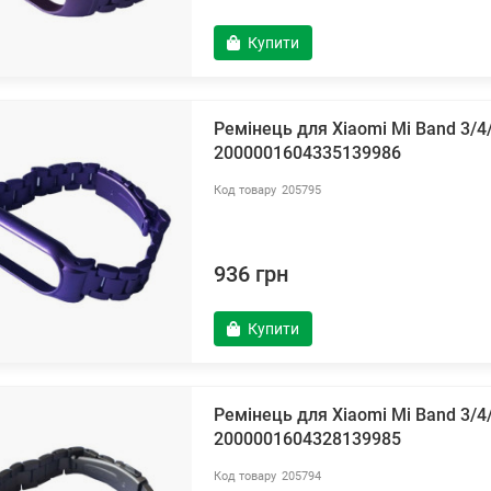
Купити
Ремінець для Xiaomi Mi Band 3/4
2000001604335139986
205795
936 грн
Купити
Ремінець для Xiaomi Mi Band 3/
2000001604328139985
205794